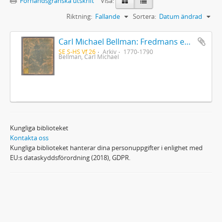
Förhandsgranska utskrift
Visa:
Riktning:
Fallande
Sortera:
Datum ändrad
Carl Michael Bellman: Fredmans epistlar [Nechers ex.]. Ep. 1-50
SE S-HS Vf 26
Arkiv
1770-1790
Bellman, Carl Michael
Kungliga biblioteket
Kontakta oss
Kungliga biblioteket hanterar dina personuppgifter i enlighet med
EU:s dataskyddsförordning (2018), GDPR.