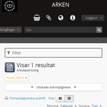
ARKEN
Logga in
ökingångar
Filter
Visar 1 resultat
Arkivbeskrivning
Krook, Bertil
Utökade sökmöjligheter
Förhandsgranska utskrift
Visa:
Riktning:
Fallande
Sortera:
Titel