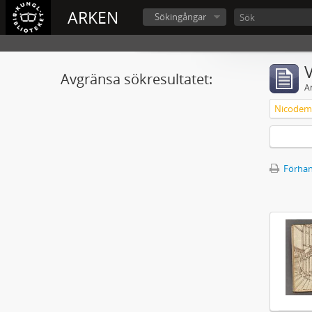
ARKEN
Sökingångar
V
Avgränsa sökresultatet:
A
Nicodemu
Förhan