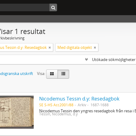
isar 1 resultat
rkivbeskrivning
s Tessin d.y: Resedagbok
Med digitala objekt
Utökade sökmöjlighete
dsgranska utskrift
Visa:
Nicodemus Tessin d.y: Resedagbok
SE S-HS Acc2001/88
Arkiv
1687-1688
Nicodemus Tessin den yngres resedagbok från resa i 
Tessin, Nicodemus, d.y