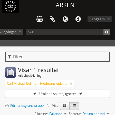
ARKEN
Logga in
ökingångar
Filter
Visar 1 resultat
Arkivbeskrivning
Carl Michael Bellman: Fredmans epistlar [Nechers ex.]. Ep. 1-50
Utökade sökmöjligheter
Förhandsgranska utskrift
Visa:
Riktning:
Fallande
Sortera:
Datum ändrad