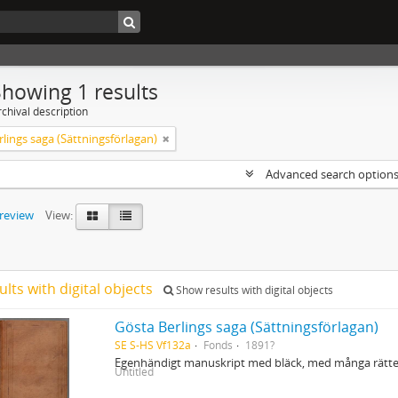
Showing 1 results
chival description
lings saga (Sättningsförlagan)
Advanced search option
preview
View:
ults with digital objects
Show results with digital objects
Gösta Berlings saga (Sättningsförlagan)
SE S-HS Vf132a
Fonds
1891?
Egenhändigt manuskript med bläck, med många rättel
Untitled