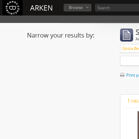
ARKEN
Browse
Narrow your results by:
Ar
Gösta Ber
Print 
1 res