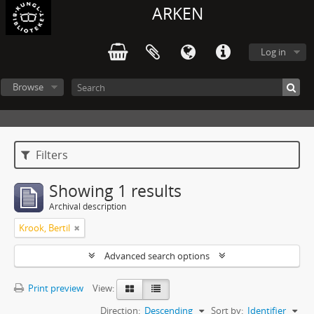
ARKEN
Log in
Browse
Filters
Showing 1 results
Archival description
Krook, Bertil
Advanced search options
Print preview
View:
Direction:
Descending
Sort by:
Identifier