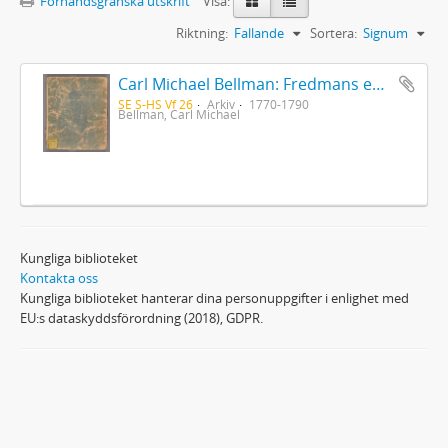
Förhandsgranska utskrift
Visa:
Riktning:
Fallande
Sortera:
Signum
Carl Michael Bellman: Fredmans epistlar [Nechers ex.]. Ep. 1-50
SE S-HS Vf 26
Arkiv
1770-1790
Bellman, Carl Michael
Kungliga biblioteket
Kontakta oss
Kungliga biblioteket hanterar dina personuppgifter i enlighet med
EU:s dataskyddsförordning (2018), GDPR.