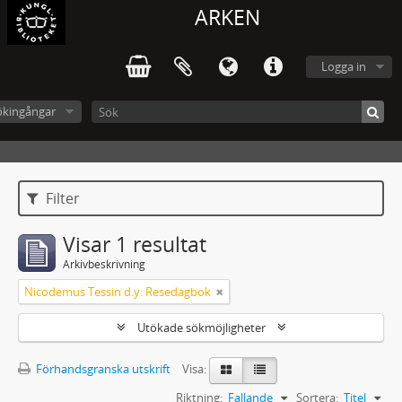
ARKEN
Logga in
ökingångar
Filter
Visar 1 resultat
Arkivbeskrivning
Nicodemus Tessin d.y: Resedagbok
Utökade sökmöjligheter
Förhandsgranska utskrift
Visa:
Riktning:
Fallande
Sortera:
Titel