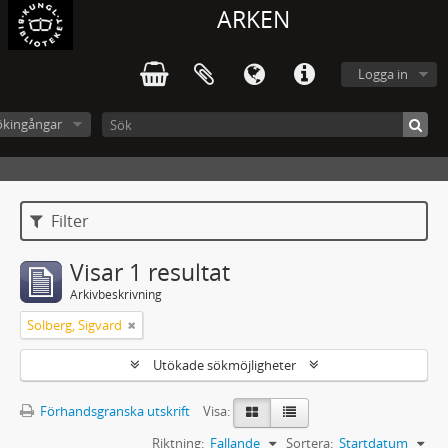
ARKEN
Logga in
ökingångar
Filter
Visar 1 resultat
Arkivbeskrivning
Solberg, Sigvard
Utökade sökmöjligheter
Förhandsgranska utskrift
Visa:
Riktning:
Fallande
Sortera:
Startdatum