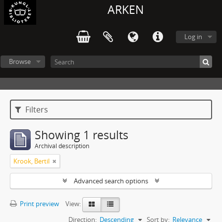
ARKEN
Log in
Browse
Filters
Showing 1 results
Archival description
Krook, Bertil
Advanced search options
Print preview
View:
Direction:
Descending
Sort by:
Relevance