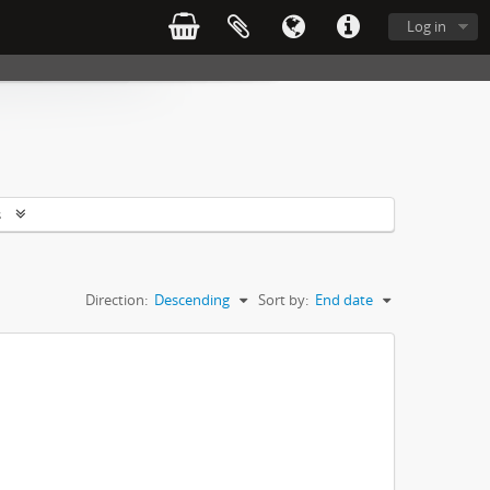
Log in
s
Direction:
Descending
Sort by:
End date