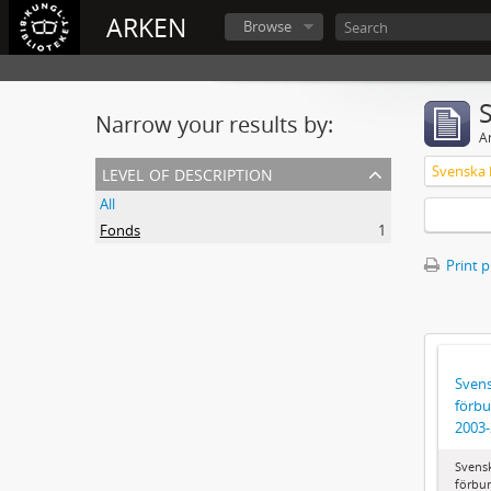
ARKEN
Browse
Narrow your results by:
Ar
level of description
All
Fonds
1
Print 
Svens
förbu
2003
Svens
förbun