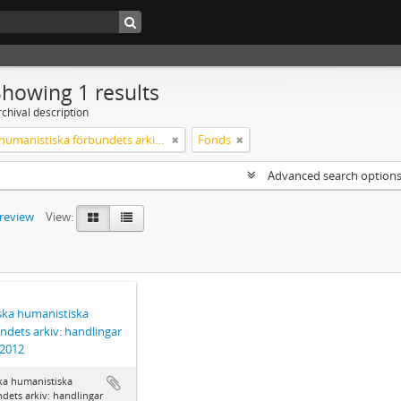
Showing 1 results
chival description
Svenska humanistiska förbundets arkiv: handlingar 2003-2012
Fonds
Advanced search option
preview
View:
ka humanistiska
ndets arkiv: handlingar
-2012
ka humanistiska
dets arkiv: handlingar