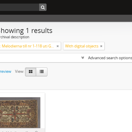
Showing 1 results
chival description
Koralbok: Melodierna till nr 1-118 uti Gamla Psalmboken, enstämmigt satta
With digital objects
Advanced search option
preview
View: