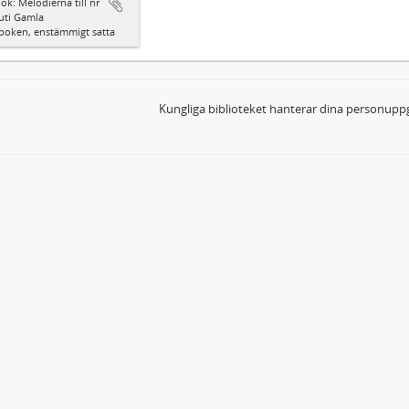
ok: Melodierna till nr
uti Gamla
boken, enstämmigt satta
Kungliga biblioteket hanterar dina personuppg