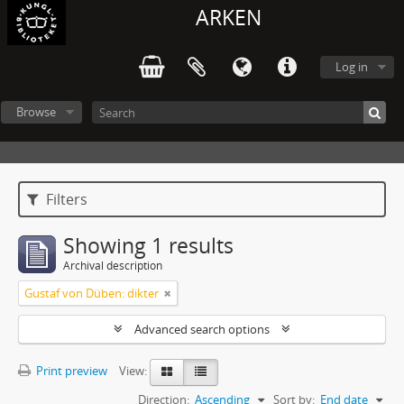
ARKEN
Log in
Browse
Filters
Showing 1 results
Archival description
Gustaf von Düben: dikter
Advanced search options
Print preview
View:
Direction:
Ascending
Sort by:
End date