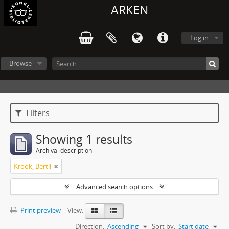
ARKEN
Log in
Browse
Filters
Showing 1 results
Archival description
Krook, Bertil
Advanced search options
Print preview
View:
Direction:
Ascending
Sort by:
Start date