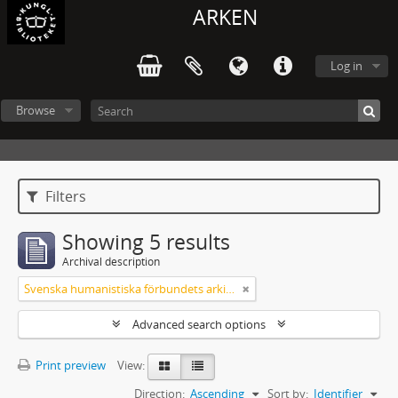
ARKEN
Log in
Browse
Filters
Showing 5 results
Archival description
Svenska humanistiska förbundets arkiv: handlingar 2003-2012
Advanced search options
Print preview
View:
Direction:
Ascending
Sort by:
Identifier