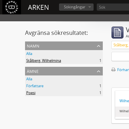
ARKEN
Sökingångar
V
Avgränsa sökresultatet:
A
namn
Stålberg
Alla
Stålberg, Wilhelmina
1
ämne
Förhan
Alla
Författare
1
Poesi
1
Wilhe
Wilhel