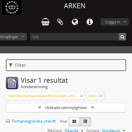
ARKEN
Logga in
ökingångar
Filter
Visar 1 resultat
Arkivbeskrivning
Svenska humanistiska förbundets arkiv: handlingar 2003-2012
Arkiv
Utökade sökmöjligheter
Förhandsgranska utskrift
Visa:
Riktning:
Ökande
Sortera:
Slutdatum