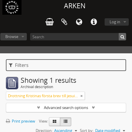
ARKEN
Log in
Browse
Filters
Showing 1 results
Archival description
Drottning Kristinas första brev till jesuitgeneralen 1651
Advanced search options
Print preview
View:
Direction:
Ascending
Sort by:
Date modified