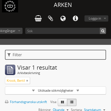
ARKEN
Logga in
ökingångar
Filter
Visar 1 resultat
Arkivbeskrivning
Krook, Bertil
Utökade sökmöjligheter
Förhandsgranska utskrift
Visa:
Riktning:
Ökande
Sortera:
Startdatum