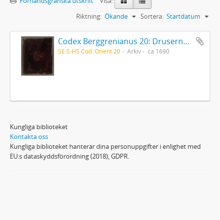
Förhandsgranska utskrift
Visa:
Riktning:
Ökande
Sortera:
Startdatum
Codex Berggrenianus 20: Drusernas på Libanon heliga bok
SE S-HS Cod. Orient 20
Arkiv
ca 1690
Kungliga biblioteket
Kontakta oss
Kungliga biblioteket hanterar dina personuppgifter i enlighet med
EU:s dataskyddsförordning (2018), GDPR.