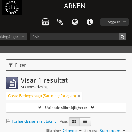
ARKEN
Logga in
ökingångar
Filter
Visar 1 resultat
Arkivbeskrivning
Gösta Berlings saga (Sättningsförlagan)
Utökade sökmöjligheter
Förhandsgranska utskrift
Visa:
Riktning:
Ökande
Sortera:
Startdatum