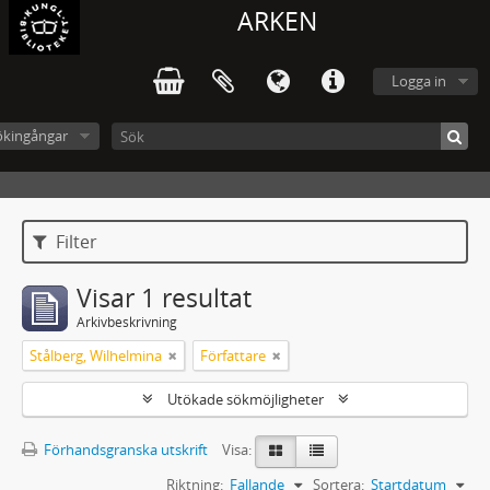
ARKEN
Logga in
ökingångar
Filter
Visar 1 resultat
Arkivbeskrivning
Stålberg, Wilhelmina
Författare
Utökade sökmöjligheter
Förhandsgranska utskrift
Visa:
Riktning:
Fallande
Sortera:
Startdatum