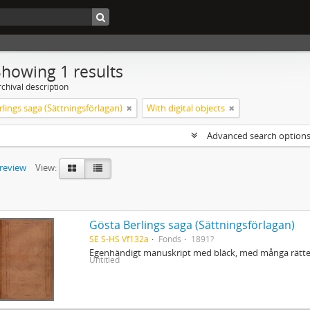
Showing 1 results
chival description
lings saga (Sättningsförlagan)
With digital objects
Advanced search option
preview
View:
Gösta Berlings saga (Sättningsförlagan)
SE S-HS Vf132a
Fonds
1891?
Egenhändigt manuskript med bläck, med många rättel
Untitled