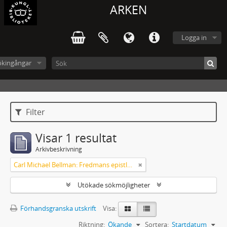
ARKEN
Logga in
ökingångar
Filter
Visar 1 resultat
Arkivbeskrivning
Carl Michael Bellman: Fredmans epistlar [Nechers ex.]. Ep. 1-50
Utökade sökmöjligheter
Förhandsgranska utskrift
Visa:
Riktning:
Ökande
Sortera:
Startdatum