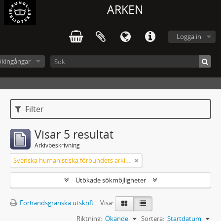
ARKEN
Logga in
ökingångar
Filter
Visar 5 resultat
Arkivbeskrivning
Svenska humanistiska förbundets arkiv: handlingar 2003-2012
Utökade sökmöjligheter
Förhandsgranska utskrift
Visa:
Riktning:
Ökande
Sortera:
Startdatum