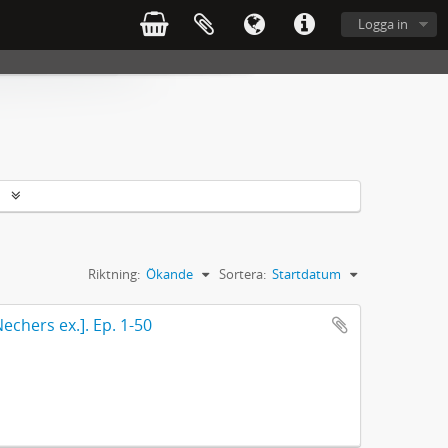
Logga in
r
Riktning:
Ökande
Sortera:
Startdatum
echers ex.]. Ep. 1-50