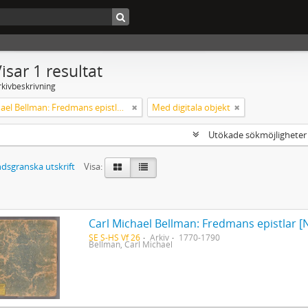
isar 1 resultat
rkivbeskrivning
Carl Michael Bellman: Fredmans epistlar [Nechers ex.]. Ep. 1-50
Med digitala objekt
Utökade sökmöjlighete
dsgranska utskrift
Visa:
Carl Michael Bellman: Fredmans epistlar [N
SE S-HS Vf 26
Arkiv
1770-1790
Bellman, Carl Michael