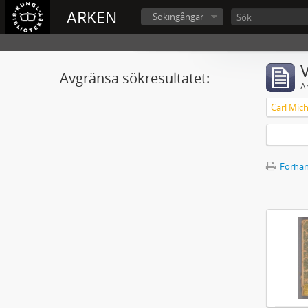
ARKEN
Sökingångar
V
Avgränsa sökresultatet:
A
Förhan