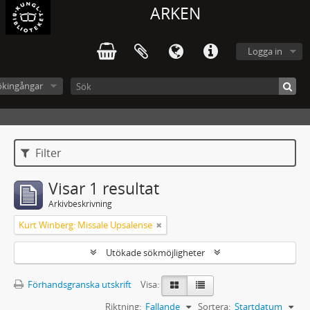
ARKEN
Logga in
ökingångar
Filter
Visar 1 resultat
Arkivbeskrivning
Kurt Winberg: Missale Upsalense
Utökade sökmöjligheter
Förhandsgranska utskrift
Visa:
Riktning:
Fallande
Sortera:
Startdatum