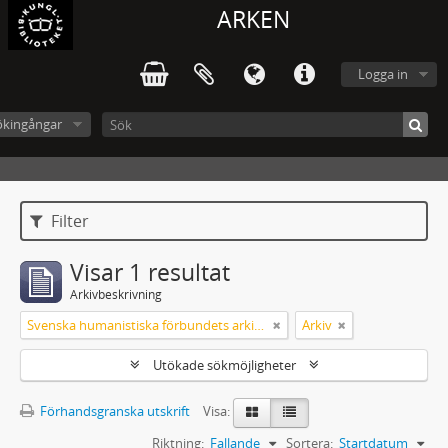
ARKEN
Logga in
ökingångar
Filter
Visar 1 resultat
Arkivbeskrivning
Svenska humanistiska förbundets arkiv: handlingar 2003-2012
Arkiv
Utökade sökmöjligheter
Förhandsgranska utskrift
Visa:
Riktning:
Fallande
Sortera:
Startdatum