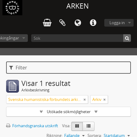
ARKEN
Logga in
ökingångar
Filter
Visar 1 resultat
Arkivbeskrivning
Svenska humanistiska förbundets arkiv: handlingar 2003-2012
Arkiv
Utökade sökmöjligheter
Förhandsgranska utskrift
Visa:
Riktning:
Fallande
Sortera:
Startdatum