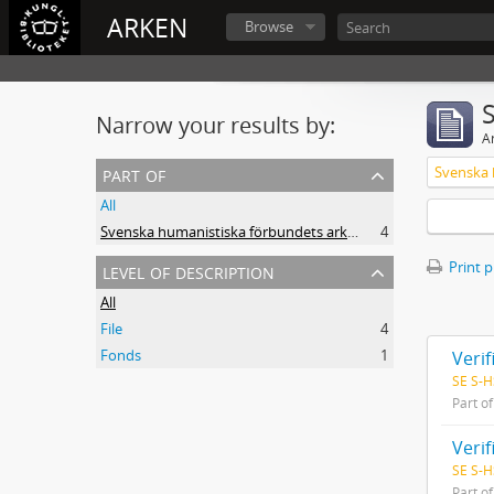
ARKEN
Browse
Narrow your results by:
Ar
part of
All
Svenska humanistiska förbundets arkiv: handlingar 2003-2012
4
level of description
Print 
All
File
4
Fonds
1
Veri
SE S-H
Part o
Veri
SE S-H
Part o