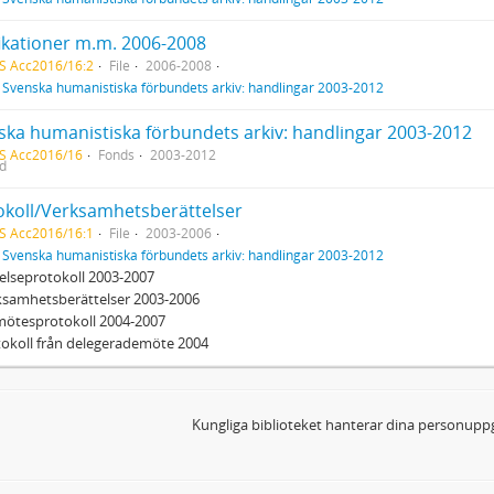
fikationer m.m. 2006-2008
S Acc2016/16:2
File
2006-2008
f
Svenska humanistiska förbundets arkiv: handlingar 2003-2012
ska humanistiska förbundets arkiv: handlingar 2003-2012
S Acc2016/16
Fonds
2003-2012
ed
okoll/Verksamhetsberättelser
S Acc2016/16:1
File
2003-2006
f
Svenska humanistiska förbundets arkiv: handlingar 2003-2012
relseprotokoll 2003-2007
ksamhetsberättelser 2003-2006
mötesprotokoll 2004-2007
tokoll från delegerademöte 2004
Kungliga biblioteket hanterar dina personuppg