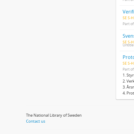
Veri
SE S-H
Part o
Sven
SE S-H
Untitl
Prot
SE S-H
Part o
1. Sty
2. Ver
3. Års
4. Pro
The National Library of Sweden
Contact us