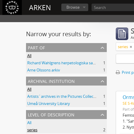
ARKEN
Browse
Narrow your results by:
Ar
part of
series
All
Richard Wahlgrens herpetologiska samling
1
Arne Olssons arkiv
1
Print 
archival institution
All
Artists´archives in the Pictures Collection - National Library of Sweden
1
Orms
SE S-K
Umeå University Library
1
Part o
level of description
Femton
1. "Sa
All
2. Nyt
series
2