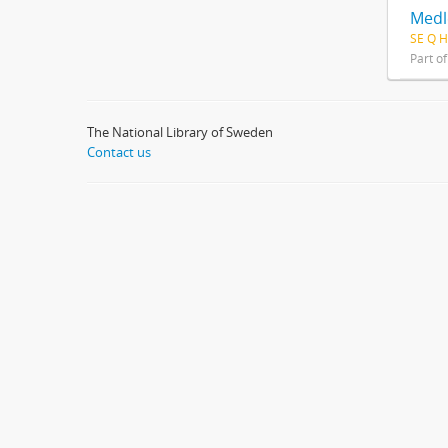
Medl
SE Q H
Part o
The National Library of Sweden
Contact us