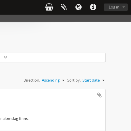
Log in
s
Direction:
Ascending
Sort by:
Start date
inalomslag finns.