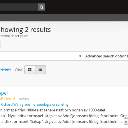
Showing 2 results
chival description
Advanced search option
preview
View:
pel
oB Herp:4
series
f
Richard Wahlgrens herpetologiska samling
 ormspel från 1800-talet senare hälft och början av 1900-talet.
hap". Nytt indiskt ormspel. Utgivet av Adolf Johnsons förlag, Stockholm. Orig
t indiskt ormspel. "Sahap". Utgivet av Adolf Johnsons förlag, Stockholm.
...
»