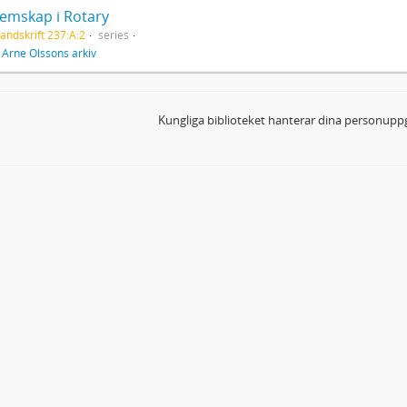
emskap i Rotary
andskrift 237:A:2
series
f
Arne Olssons arkiv
Kungliga biblioteket hanterar dina personuppg