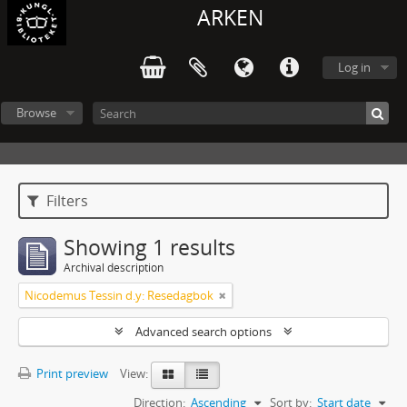
ARKEN
Log in
Browse
Filters
Showing 1 results
Archival description
Nicodemus Tessin d.y: Resedagbok
Advanced search options
Print preview
View:
Direction:
Ascending
Sort by:
Start date