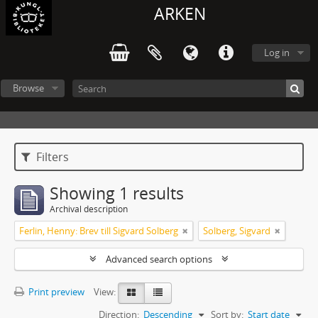
ARKEN
Log in
Browse
Filters
Showing 1 results
Archival description
Ferlin, Henny: Brev till Sigvard Solberg
Solberg, Sigvard
Advanced search options
Print preview
View:
Direction:
Descending
Sort by:
Start date