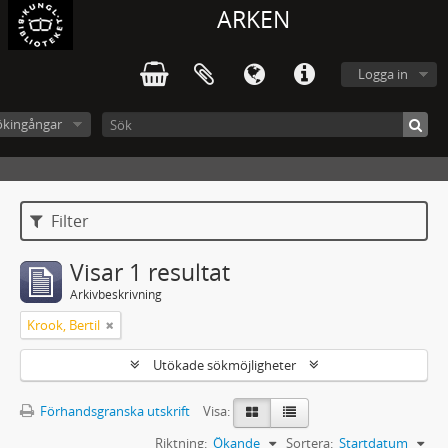
ARKEN
Logga in
ökingångar
Filter
Visar 1 resultat
Arkivbeskrivning
Krook, Bertil
Utökade sökmöjligheter
Förhandsgranska utskrift
Visa:
Riktning:
Ökande
Sortera:
Startdatum