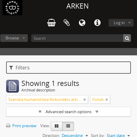
ARKEN
Log in
Browse
Filters
Showing 1 results
Archival description
Svenska humanistiska förbundets arkiv: handlingar 2003-2012
Fonds
Advanced search options
Print preview
View:
Direction:
Descending
Sort by:
Start date