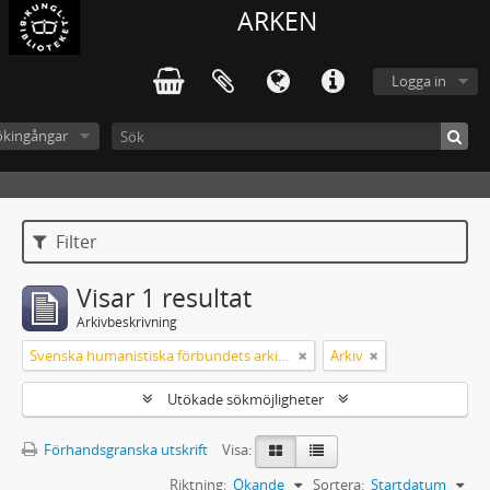
ARKEN
Logga in
ökingångar
Filter
Visar 1 resultat
Arkivbeskrivning
Svenska humanistiska förbundets arkiv: handlingar 2003-2012
Arkiv
Utökade sökmöjligheter
Förhandsgranska utskrift
Visa:
Riktning:
Ökande
Sortera:
Startdatum