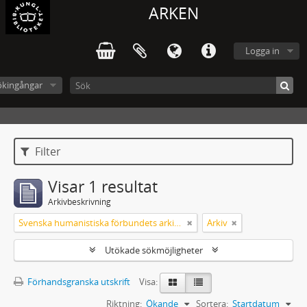
ARKEN
Logga in
ökingångar
Filter
Visar 1 resultat
Arkivbeskrivning
Svenska humanistiska förbundets arkiv: handlingar 2003-2012
Arkiv
Utökade sökmöjligheter
Förhandsgranska utskrift
Visa:
Riktning:
Ökande
Sortera:
Startdatum