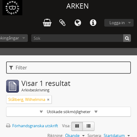
ARKEN
Logga in
ökingångar
Filter
Visar 1 resultat
Arkivbeskrivning
Stålberg, Wilhelmina
Utökade sökmöjligheter
Förhandsgranska utskrift
Visa:
Riktning:
Ökande
Sortera:
Startdatum