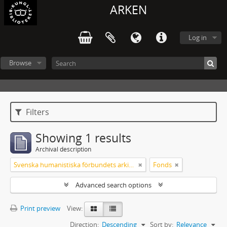
ARKEN
Log in
Browse
Filters
Showing 1 results
Archival description
Svenska humanistiska förbundets arkiv: handlingar 2003-2012
Fonds
Advanced search options
Print preview
View:
Direction:
Descending
Sort by:
Relevance