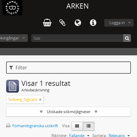
ARKEN
Logga in
ökingångar
Filter
Visar 1 resultat
Arkivbeskrivning
Solberg, Sigvard
Utökade sökmöjligheter
Förhandsgranska utskrift
Visa:
Riktning:
Fallande
Sortera:
Relevans