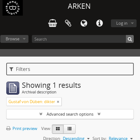
ARKEN
Log in
Browse
Filters
Showing 1 results
Archival description
Gustaf von Düben: dikter
Advanced search options
Print preview
View:
Direction:
Descending
Sort by:
Relevance