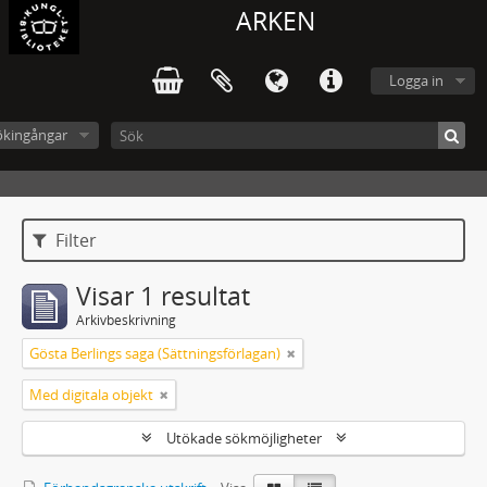
ARKEN
Logga in
ökingångar
Filter
Visar 1 resultat
Arkivbeskrivning
Gösta Berlings saga (Sättningsförlagan)
Med digitala objekt
Utökade sökmöjligheter