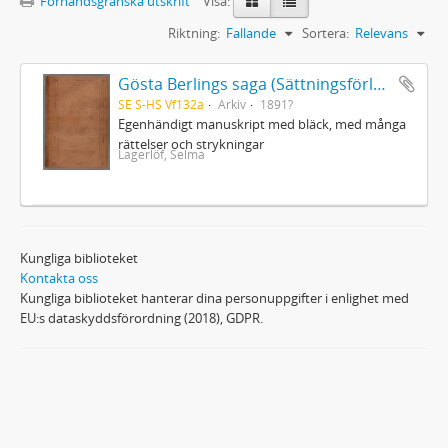
Förhandsgranska utskrift
Visa:
Riktning:
Fallande
Sortera:
Relevans
Gösta Berlings saga (Sättningsförlagan)
SE S-HS Vf132a
Arkiv
1891?
Egenhändigt manuskript med bläck, med många
rättelser och strykningar
Lagerlöf, Selma
Kungliga biblioteket
Kontakta oss
Kungliga biblioteket hanterar dina personuppgifter i enlighet med
EU:s dataskyddsförordning (2018), GDPR.