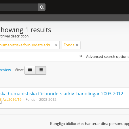
Showing 1 results
chival description
Svenska humanistiska förbundets arkiv: handlingar 2003-2012
Fonds
Advanced search option
preview
View:
ska humanistiska förbundets arkiv: handlingar 2003-2012
S Acc2016/16
Fonds
2003-2012
ed
Kungliga biblioteket hanterar dina personuppg