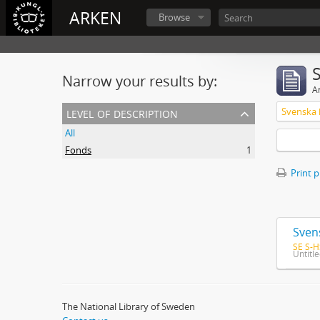
ARKEN
Browse
Narrow your results by:
Ar
level of description
All
Fonds
1
Print 
Sven
SE S-H
Untitl
The National Library of Sweden