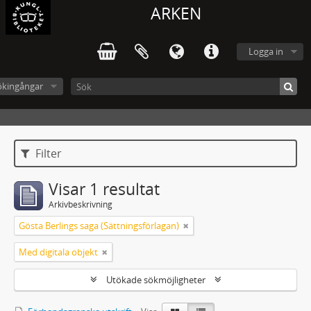
ARKEN
Logga in
ökingångar
Filter
Visar 1 resultat
Arkivbeskrivning
Gösta Berlings saga (Sättningsförlagan)
Med digitala objekt
Utökade sökmöjligheter