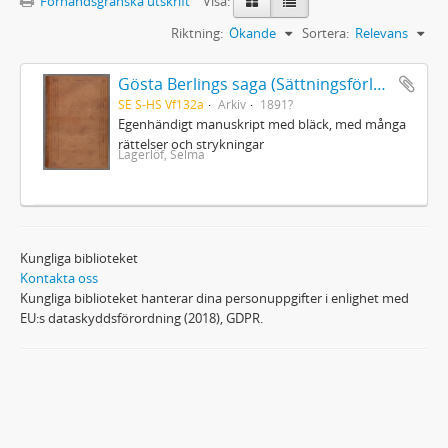
Förhandsgranska utskrift
Visa:
Riktning:
Ökande
Sortera:
Relevans
Gösta Berlings saga (Sättningsförlagan)
SE S-HS Vf132a
Arkiv
1891?
Egenhändigt manuskript med bläck, med många
rättelser och strykningar
Lagerlöf, Selma
Kungliga biblioteket
Kontakta oss
Kungliga biblioteket hanterar dina personuppgifter i enlighet med
EU:s dataskyddsförordning (2018), GDPR.