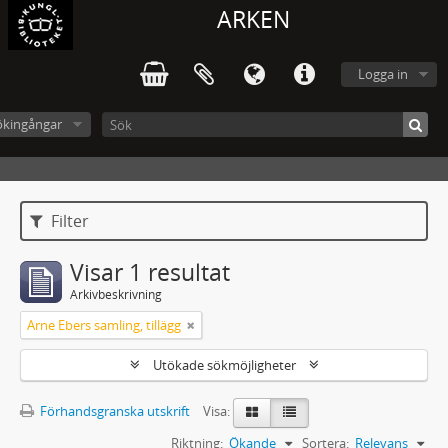
ARKEN
Logga in
ökingångar
Filter
Visar 1 resultat
Arkivbeskrivning
Arne Ebers samling, tillägg
Utökade sökmöjligheter
Förhandsgranska utskrift
Visa:
Riktning:
Ökande
Sortera:
Relevans