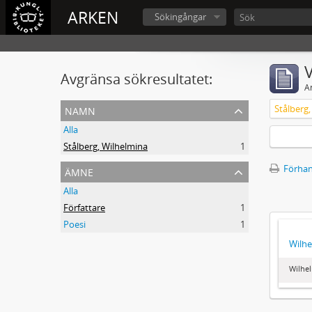
ARKEN
Sökingångar
V
Avgränsa sökresultatet:
A
namn
Stålberg
Alla
Stålberg, Wilhelmina
1
ämne
Förhan
Alla
Författare
1
Poesi
1
Wilhe
Wilhel