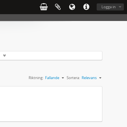
Logga in
r
Riktning:
Fallande
Sortera:
Relevans