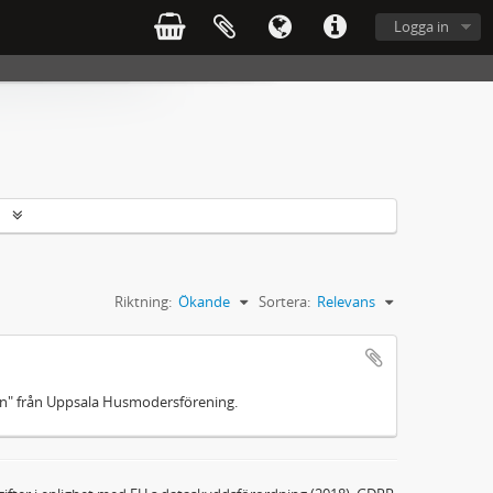
Logga in
r
Riktning:
Ökande
Sortera:
Relevans
en" från Uppsala Husmodersförening.