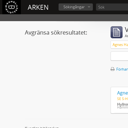
ARKEN
Sökingångar
V
Avgränsa sökresultatet:
A
Förhan
Agne
SE S-H
Hyllni
Hamma