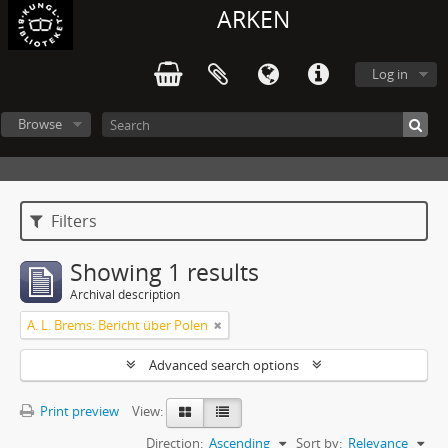
ARKEN
Log in
Browse
Filters
Showing 1 results
Archival description
A. L. Brems: Bericht über Polen
Advanced search options
Print preview
View:
Direction:
Ascending
Sort by:
Relevance