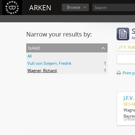
ARKEN
Browse
Narrow your results by:
Ar
name
J.F.V. Vu
All
Vult von Steijern, Fredrik
1
Wagner, Richard,
1
Print 
J.F.V
SE S-S
Wagner
Bayreu
Untitl