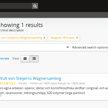
Showing 1 results
chival description
lt von Steijerns Wagnersamling
Wagner, Richard,
Advanced search option
preview
View:
. Vult von Steijerns Wagnersamling
BS 288 Vu 2
Fonds
mitten av 1800-talet-början av 1900-talet
s egna arbeten: operor, dikter och konstfilosofiska skrifter i original- och
th, recensioner, tidningsurklipp, 620 volymer (inga partitur)
ed