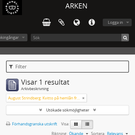
ARKEN
Logga in
ökingångar
Filter
Visar 1 resultat
Arkivbeskrivning
August Strindberg: Kvitto på hemlån från KB
Utökade sökmöjligheter
Förhandsgranska utskrift
Visa:
Riktning:
Ökande
Sortera:
Relevans